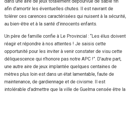
dans une aire de jeux totalement dépourvue de sable fin
afin d’amortir les éventuelles chutes. Il est navrant de
tolérer ces carences caractérisées qui nuisent à la sécurité,
au bien-être et à la santé d’innocents enfants.
Un père de famille confie à Le Provincial : “Les élus doivent
réagir et répondre à nos attentes ! Je saisis cette
opportunité pour les inviter à venir constater de visu cette
déliquescence qui n’honore pas notre APC !”. D’autre part,
une autre aire de jeux implantée quelques centaines de
mètres plus loin est dans un état lamentable, faute de
maintenance, de gardiennage et de civisme. Il est
intolérable d’admettre que la ville de Guelma censée être la
vitrine de la wilaya soit dans un état de déliquescence
impardonnable ! Que font les autorités locales ? Nous
souhaitons que le chef de l’exécutif de wilaya se rende
dans les cités et quartiers pour constater de visu l’état
hideux des lieux et prenne des décisions salutaires car les