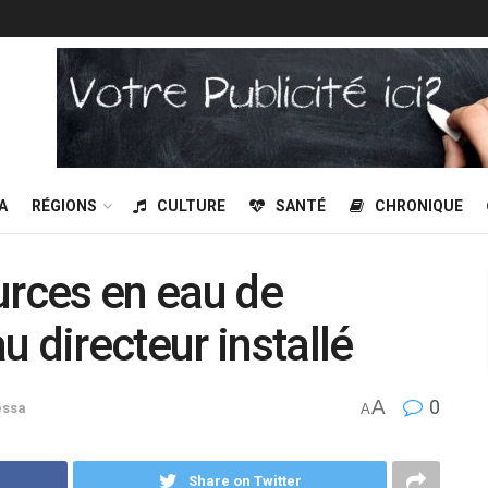
A
RÉGIONS
CULTURE
SANTÉ
CHRONIQUE
urces en eau de
 directeur installé
A
0
essa
A
Share on Twitter