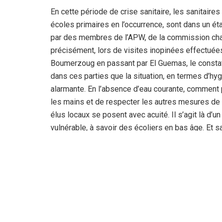
En cette période de crise sanitaire, les sanitair
écoles primaires en l’occurrence, sont dans un éta
par des membres de l’APW, de la commission char
précisément, lors de visites inopinées effectuées
Boumerzoug en passant par El Guemas, le constat 
dans ces parties que la situation, en termes d’hyg
alarmante. En l’absence d’eau courante, comment
les mains et de respecter les autres mesures de 
élus locaux se posent avec acuité. Il s’agit là d’u
vulnérable, à savoir des écoliers en bas âge. Et 
ledit constat, il est nécessaire que des mesures 
dans le sens d’entamer, avant qu’il ne soit trop tar
intimes dans des établissements scolaires dépou
commission précédemment citée.