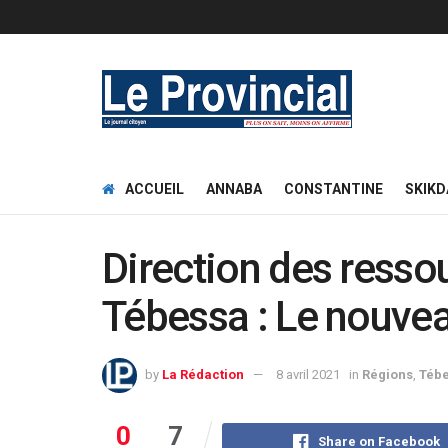
ACCUEIL
ANNABA
CONSTANTINE
SKIKD
Direction des resso
Tébessa : Le nouveau
by
La Rédaction
8 avril 2021
in
Régions
,
Téb
0
7
Share on Facebook