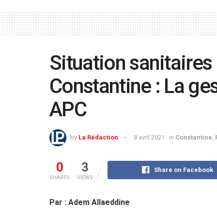
Situation sanitaires
Constantine : La ge
APC
by
La Rédaction
8 avril 2021
in
Constantine
,
0
3
Share on Facebook
SHARES
VIEWS
Par : Adem Allaeddine