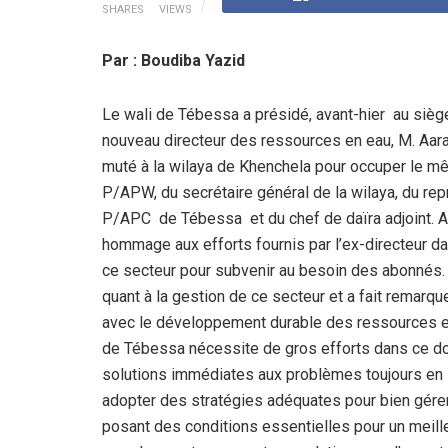
SHARES
VIEWS
Par : Boudiba Yazid
Le wali de Tébessa a présidé, avant-hier au siège
nouveau directeur des ressources en eau, M. Aar
muté à la wilaya de Khenchela pour occuper le m
P/APW, du secrétaire général de la wilaya, du rep
P/APC de Tébessa et du chef de daïra adjoint. A
hommage aux efforts fournis par l’ex-directeur dan
ce secteur pour subvenir au besoin des abonnés. 
quant à la gestion de ce secteur et a fait remarqu
avec le développement durable des ressources en 
de Tébessa nécessite de gros efforts dans ce dom
solutions immédiates aux problèmes toujours en 
adopter des stratégies adéquates pour bien gérer
posant des conditions essentielles pour un meill