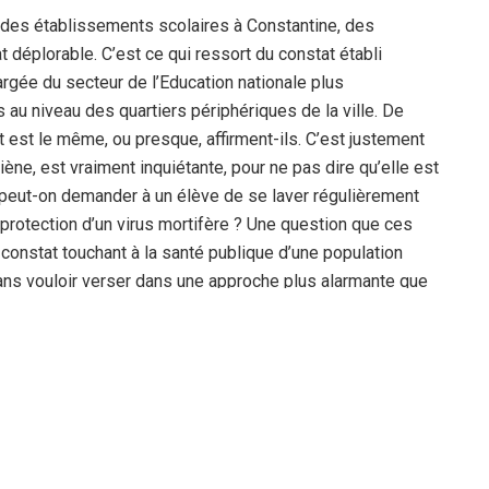
es des établissements scolaires à Constantine, des
t déplorable. C’est ce qui ressort du constat établi
gée du secteur de l’Education nationale plus
 au niveau des quartiers périphériques de la ville. De
est le même, ou presque, affirment-ils. C’est justement
iène, est vraiment inquiétante, pour ne pas dire qu’elle est
 peut-on demander à un élève de se laver régulièrement
protection d’un virus mortifère ? Une question que ces
n constat touchant à la santé publique d’une population
sans vouloir verser dans une approche plus alarmante que
d’urgence soient prises par l’APC de Constantine allant
d, les travaux relatifs à la réhabilitation de ces espaces
rvus du strict minimum, selon les membres de la