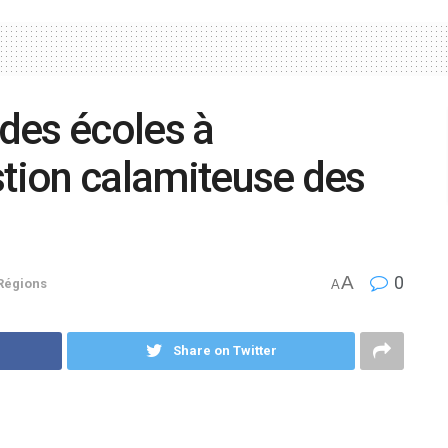
 des écoles à
stion calamiteuse des
A
0
Régions
A
Share on Twitter