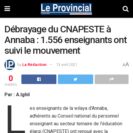
Débrayage du CNAPESTE à
Annaba : 1.556 enseignants ont
suivi le mouvement
A
by
La Rédaction
13 avril 2021
A
0
SHARES
Par : A.Ighil
L
es enseignants de la wilaya d’Annaba,
adhérents au Conseil national du personnel
enseignant au secteur ternaire de l’éducation
élargi (CNAPESTE) ont renoué avec la