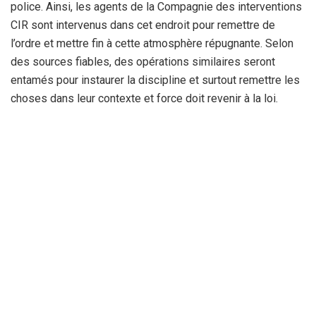
police. Ainsi, les agents de la Compagnie des interventions
CIR sont intervenus dans cet endroit pour remettre de
l’ordre et mettre fin à cette atmosphère répugnante. Selon
des sources fiables, des opérations similaires seront
entamés pour instaurer la discipline et surtout remettre les
choses dans leur contexte et force doit revenir à la loi.
Cependant, au niveau de Souk Ellil, des camions
frigorifiques sont stationnés de part et d’autre et le
passage étroit ne permet pas la fluidité de la circulation et
on ne peut passer facilement pour rejoindre sa destination.
Ainsi, durant ce mois du ramadhan, un programme a été mis
en place par la police pour instaurer l’ordre et surtout pour
veiller à la sécurité du citoyen, car c’est durant ce mois de
piété que les bagarres éclatent et dégénèrent souvent en
guerre des gangs, faisant beaucoup plus de victimes.
Depuis des années et durant cette même période d’avant
ramadhan, la police agit en multipliant les interventions pour