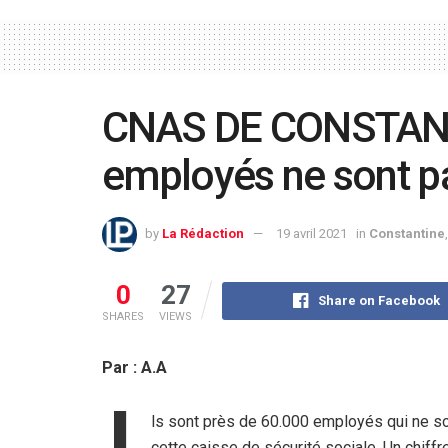
CNAS DE CONSTANTI
employés ne sont p
by
La Rédaction
19 avril 2021
in
Constantine
0
27
Share on Facebook
SHARES
VIEWS
Par : A.A
ls sont près de 60.000 employés qui ne s
cette caisse de sécurité sociale. Un chiffre