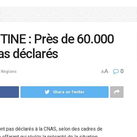
NE : Près de 60.000
as déclarés
A
0
,
Régions
A
Share on Twitter
ont pas déclarés à la CNAS, selon des cadres de
 effarant qui révèle la précarité de la situation