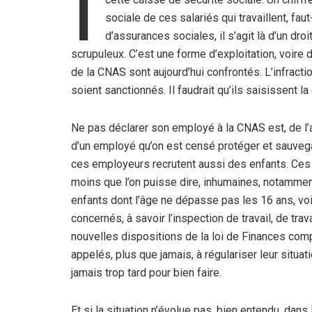
I
sociale de ces salariés qui travaillent, faut
d’assurances sociales, il s’agit là d’un dr
scrupuleux. C’est une forme d’exploitation, voire 
de la CNAS sont aujourd’hui confrontés. L’infract
soient sanctionnés. Il faudrait qu’ils saisissent la
Ne pas déclarer son employé à la CNAS est, de l’
d’un employé qu’on est censé protéger et sauvegar
ces employeurs recrutent aussi des enfants. Ces d
moins que l’on puisse dire, inhumaines, notamment
enfants dont l’âge ne dépasse pas les 16 ans, vo
concernés, à savoir l’inspection de travail, de tr
nouvelles dispositions de la loi de Finances com
appelés, plus que jamais, à régulariser leur situat
jamais trop tard pour bien faire.
Et si la situation n’évolue pas, bien entendu, dan