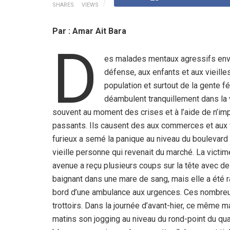
SHARES
VIEWS
Par : Amar Ait Bara
D
es malades mentaux agressifs enva
défense, aux enfants et aux vieille
population et surtout de la gente 
déambulent tranquillement dans la v
souvent au moment des crises et à l’aide de n’imp
passants. Ils causent des aux commerces et aux vé
furieux a semé la panique au niveau du boulevard 
vieille personne qui revenait du marché. La victi
avenue a reçu plusieurs coups sur la tête avec des
baignant dans une mare de sang, mais elle a été 
bord d’une ambulance aux urgences. Ces nombreu
trottoirs. Dans la journée d’avant-hier, ce même m
matins son jogging au niveau du rond-point du quar