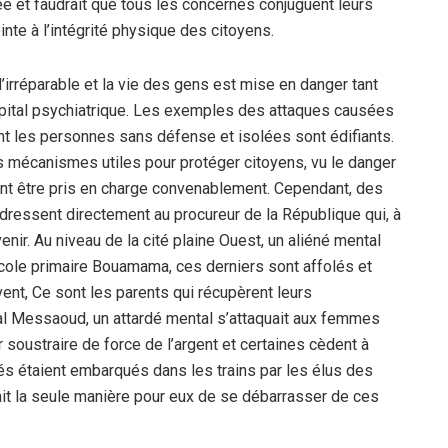
ée et faudrait que tous les concernés conjuguent leurs
nte à l’intégrité physique des citoyens.
’irréparable et la vie des gens est mise en danger tant
ôpital psychiatrique. Les exemples des attaques causées
t les personnes sans défense et isolées sont édifiants.
s mécanismes utiles pour protéger citoyens, vu le danger
vent être pris en charge convenablement. Cependant, des
adressent directement au procureur de la République qui, à
enir. Au niveau de la cité plaine Ouest, un aliéné mental
’école primaire Bouamama, ces derniers sont affolés et
ent, Ce sont les parents qui récupèrent leurs
tal Messaoud, un attardé mental s’attaquait aux femmes
r soustraire de force de l’argent et certaines cèdent à
és étaient embarqués dans les trains par les élus des
tait la seule manière pour eux de se débarrasser de ces