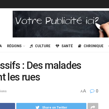
A
RÉGIONS
CULTURE
SANTÉ
CHRONIQUE
essifs : Des malades
t les rues
A
0
ions
A
Share on Twitter