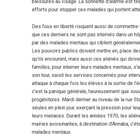
blessures au visage. La sonnette d’alarme est tir
efforts pour stopper ces malades qui portent attei
Des fous en liberté risquent aussi de commettre l
que ces derniers ne sont pas internés dans un h
par des malades mentaux qui ciblent généralemen
Les pouvoirs publics doivent mettre en, place de
qu’ils encourent, mais aussi ces aliénés qui doi
familles, pour interner leurs malades mentaux, s’
son tour, saisit les services concernés pour interv
attaque à chaque fois les élèves à la sortie de l
c’est la panique générale, heureusement que souv
progénitures. Mardi dernier au niveau de la rue S
seules en plein jour, exerçant la pression pour leu
leurs menaces. Durant les années 1970, les alién
mairies avoisinantes, à destination d’Annaba, c’é
malades mentaux.