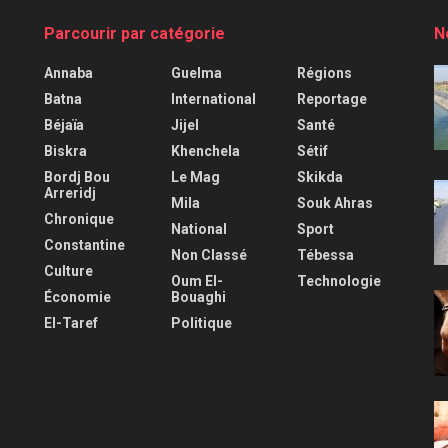
Parcourir par catégorie
N
Annaba
Guelma
Régions
Batna
International
Reportage
Béjaïa
Jijel
Santé
Biskra
Khenchela
Sétif
Bordj Bou
Le Mag
Skikda
Arreridj
Mila
Souk Ahras
Chronique
National
Sport
Constantine
Non Classé
Tébessa
Culture
Oum El-
Technologie
Économie
Bouaghi
El-Taref
Politique