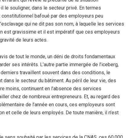
-il le souligner, dans le secteur privé. En termes
oit constitutionnel bafoué par des employeurs peu
d’esclavage qui ne dit pas son nom, à laquelle les services
ion est gravissime et il est impératif que ces employeurs
 gravité de leurs actes.
avis de tout le monde, un déni de droits fondamentaux
der ses intérêts. L’autre partie immergée de l’iceberg,
erniers travaillent souvent dans des conditions, le
 dans le secteur du bâtiment. Au péril de leur vie, des
ire moins, continuent en l’absence des services
availler chez de nombreux entrepreneurs. Et, au regard des
plémentaire de l’année en cours, ces employeurs sont
ion et celle de leurs employés. De toute manière, il n’est
s le sens souhaité par les services de la CNAS, ces 60.000