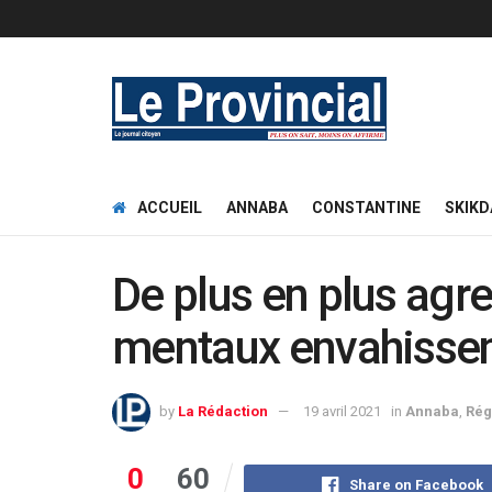
ACCUEIL
ANNABA
CONSTANTINE
SKIKD
De plus en plus agr
mentaux envahissen
by
La Rédaction
19 avril 2021
in
Annaba
,
Rég
0
60
Share on Facebook