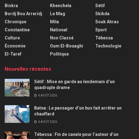
Biskra
Khenchela
Sétif
Bordj Bou Arreridj
Le Mag
Skikda
Chronique
Mila
Souk Ahras
Constantine
National
Sport
Culture
Non Classé
Tébessa
Économie
Oum El-Bouaghi
Technologie
El-Taref
Politique
Nouvelles récentes
Sétif : Mise en garde au lendemain d’un
quadruple drame
6 AOÛT 2026
Batna : Le passager d’un bus fait arrêter un
chauffard
6 AOÛT 2026
Tébessa : Fin de cavale pour l’auteur d’un