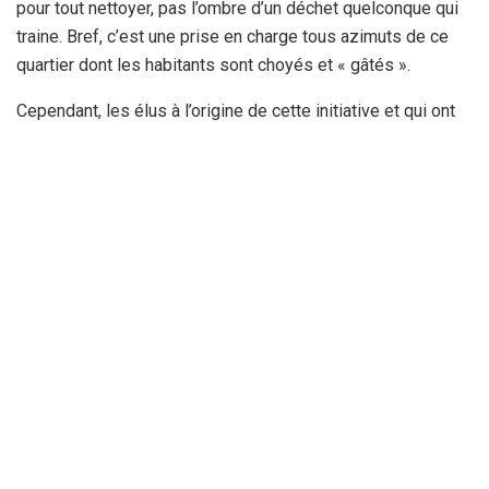
pour tout nettoyer, pas l’ombre d’un déchet quelconque qui
traine. Bref, c’est une prise en charge tous azimuts de ce
quartier dont les habitants sont choyés et « gâtés ».
Cependant, les élus à l’origine de cette initiative et qui ont
ordonné le déploiement de tous ces moyens pour le bien-
être de ces citoyens dits de 1er rang, ne s’intéressent
guère aux autres cités, totalement abandonnées.
En effet, au niveau des quartiers UV 24, UV 13, les 920
logements, El Qaria, Hay El Qobour, les immeubles dits El
Akrad, c’est une bidonvilisation en marche, avec tout ce que
cela suppose comme désagréments à ces citoyens de
seconde zone. Là tout est dégradé, il n’y a presque plus de
voie de communication, des trous béants, des déjections
animales, des bovins, des chiens errants, de gros rats et
surtout des égouts à ciel ouvert formant des ruisseaux qui
courent le long des rues, devant les écoles et même le