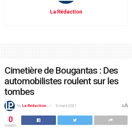
La Rédaction
Cimetière de Bougantas : Des
automobilistes roulent sur les
tombes
A
by
La Rédaction
3 mars 2021
A
0
SHARES