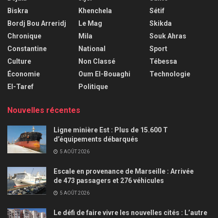
Biskra
Khenchela
Sétif
Bordj Bou Arreridj
Le Mag
Skikda
Chronique
Mila
Souk Ahras
Constantine
National
Sport
Culture
Non Classé
Tébessa
Économie
Oum El-Bouaghi
Technologie
El-Taref
Politique
Nouvelles récentes
Ligne minière Est : Plus de 15.600 T
d’équipements débarqués
5 AOÛT 2026
Escale en provenance de Marseille : Arrivée
de 473 passagers et 276 véhicules
5 AOÛT 2026
Le défi de faire vivre les nouvelles cités : L’autre