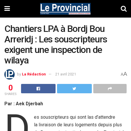
Chantiers LPA à Bordj Bou
Arreridj : Les souscripteurs
exigent une inspection de
wilaya
A
by
La Rédaction
21 avril 2021
A
0
SHARES
Par : Aek Djerbah
D
es souscripteurs qui sont las d’attendre
la livraison de leurs logements depuis plus