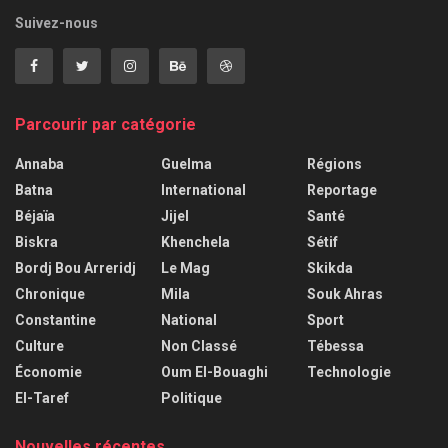
Suivez-nous
Parcourir par catégorie
Annaba
Guelma
Régions
Batna
International
Reportage
Béjaïa
Jijel
Santé
Biskra
Khenchela
Sétif
Bordj Bou Arreridj
Le Mag
Skikda
Chronique
Mila
Souk Ahras
Constantine
National
Sport
Culture
Non Classé
Tébessa
Économie
Oum El-Bouaghi
Technologie
El-Taref
Politique
Nouvelles récentes