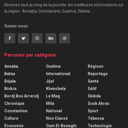
Recevez tout au long de la journée, les meilleures informations sur
la région : Annaba, Constantine, Guelma, Skikda ....
Suivez-nous
Parcourir par catégorie
Annaba
Guelma
Régions
Batna
International
Reportage
Béjaïa
Jijel
Santé
Biskra
Khenchela
Sétif
Bordj Bou Arreridj
Le Mag
Skikda
Chronique
Mila
Souk Ahras
Constantine
National
Sport
Culture
Non Classé
Tébessa
Économie
Oum El-Bouaghi
Technologie