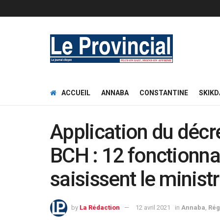
ACCUEIL
ANNABA
CONSTANTINE
SKIKD
Application du décre
BCH : 12 fonctionna
saisissent le mini
by
La Rédaction
12 avril 2021
in
Annaba
,
Rég