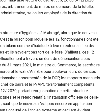
, pour mauvaise lecture du décret 373/20 du 8/12/2020,
res, arbitrairement, de mises en demeure de la tutelle,
administrative, selon les employés de la direction du
n structure d’hygiène, a été abrogé, alors que le nouveau
’est la raison pour laquelle les 12 fonctionnaires ont été
des bilans comme d’habitude à leur directeur au lieu des
et ils n’avaient pas tort de le faire. D’ailleurs, ces 12
ficiellement à travers un écrit de dénonciation sous
e du 31 mars 2021, le ministre du Commerce, le secrétaire
ommerce et le wali d’Annaba pour soulever leurs doléances
nctionnaires assermentés de la DCP, les rapports mensuels
 le chef de daïra et le P/APC territorialement compétents
12/ 2020, portant réorganisation de cette structure
res et le retard relatif à l’installation officielle de celle-
t ; sauf que le nouveau n’est pas encore en application
lleurs ont usé de l’ancien système et ceci est évident