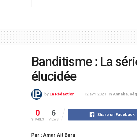
Banditisme : La séri
élucidée
by
La Rédaction
12 avril 2021
in
Annaba
,
Rég
0
6
Share on Facebook
SHARES
VIEWS
Par : Amar Ait Bara