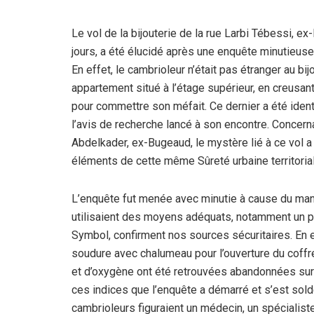
Le vol de la bijouterie de la rue Larbi Tébessi, e
jours, a été élucidé après une enquête minutieus
En effet, le cambrioleur n’était pas étranger au bij
appartement situé à l’étage supérieur, en creusan
pour commettre son méfait. Ce dernier a été ident
l’avis de recherche lancé à son encontre. Concerna
Abdelkader, ex-Bugeaud, le mystère lié à ce vol a
éléments de cette même Sûreté urbaine territori
L’enquête fut menée avec minutie à cause du man
utilisaient des moyens adéquats, notamment un p
Symbol, confirment nos sources sécuritaires. En e
soudure avec chalumeau pour l’ouverture du coffr
et d’oxygène ont été retrouvées abandonnées sur les
ces indices que l’enquête a démarré et s’est sold
cambrioleurs figuraient un médecin, un spécialist