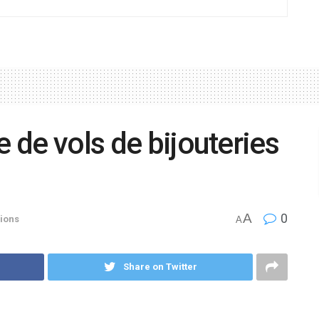
e de vols de bijouteries
A
0
ions
A
Share on Twitter