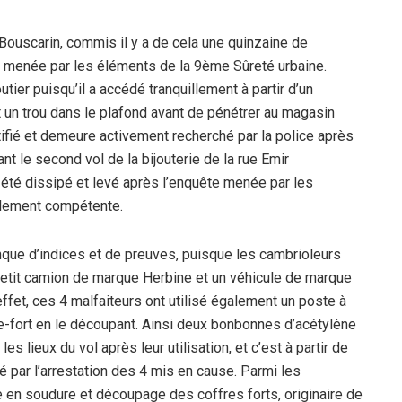
x-Bouscarin, commis il y a de cela une quinzaine de
e menée par les éléments de la 9ème Sûreté urbaine.
outier puisqu’il a accédé tranquillement à partir d’un
t un trou dans le plafond avant de pénétrer au magasin
ifié et demeure activement recherché par la police après
nt le second vol de la bijouterie de la rue Emir
 été dissipé et levé après l’enquête menée par les
alement compétente.
que d’indices et de preuves, puisque les cambrioleurs
etit camion de marque Herbine et un véhicule de marque
ffet, ces 4 malfaiteurs ont utilisé également un poste à
e-fort en le découpant. Ainsi deux bonbonnes d’acétylène
 lieux du vol après leur utilisation, et c’est à partir de
é par l’arrestation des 4 mis en cause. Parmi les
e en soudure et découpage des coffres forts, originaire de