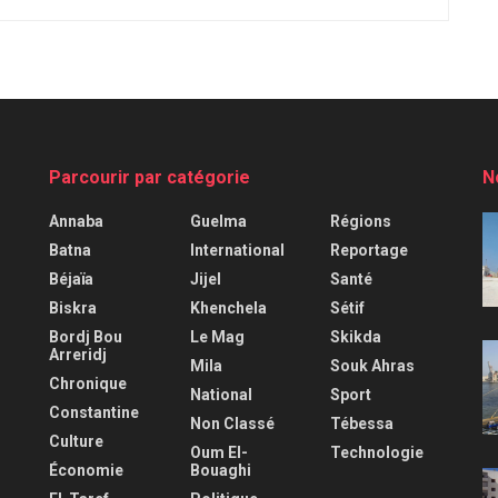
Parcourir par catégorie
N
Annaba
Guelma
Régions
Batna
International
Reportage
Béjaïa
Jijel
Santé
Biskra
Khenchela
Sétif
Bordj Bou
Le Mag
Skikda
Arreridj
Mila
Souk Ahras
Chronique
National
Sport
Constantine
Non Classé
Tébessa
Culture
Oum El-
Technologie
Économie
Bouaghi