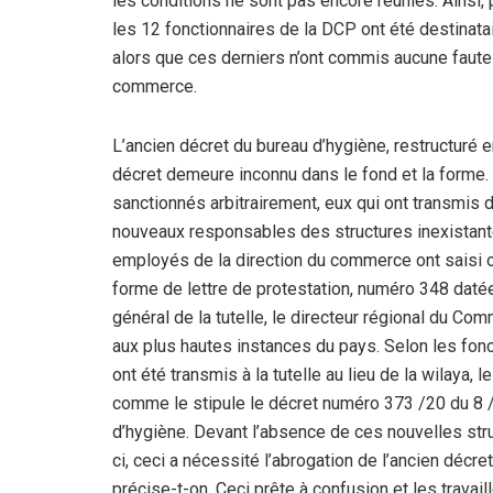
les conditions ne sont pas encore réunies. Ainsi
les 12 fonctionnaires de la DCP ont été destinatai
alors que ces derniers n’ont commis aucune faute 
commerce.
L’ancien décret du bureau d’hygiène, restructuré e
décret demeure inconnu dans le fond et la forme. C
sanctionnés arbitrairement, eux qui ont transmis 
nouveaux responsables des structures inexistantes 
employés de la direction du commerce ont saisi of
forme de lettre de protestation, numéro 348 daté
général de la tutelle, le directeur régional du C
aux plus hautes instances du pays. Selon les fo
ont été transmis à la tutelle au lieu de la wilaya,
comme le stipule le décret numéro 373 /20 du 8 /
d’hygiène. Devant l’absence de ces nouvelles structu
ci, ceci a nécessité l’abrogation de l’ancien décre
précise-t-on. Ceci prête à confusion et les travai