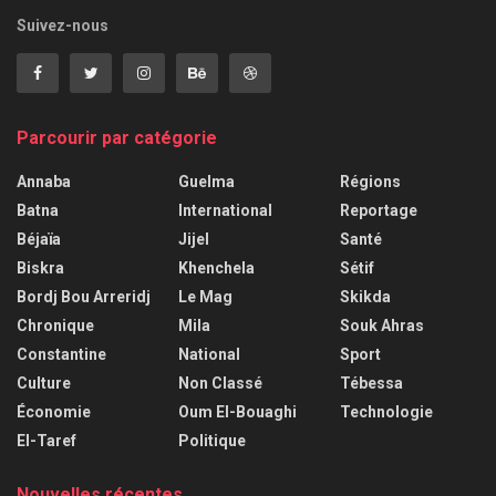
Suivez-nous
Parcourir par catégorie
Annaba
Guelma
Régions
Batna
International
Reportage
Béjaïa
Jijel
Santé
Biskra
Khenchela
Sétif
Bordj Bou Arreridj
Le Mag
Skikda
Chronique
Mila
Souk Ahras
Constantine
National
Sport
Culture
Non Classé
Tébessa
Économie
Oum El-Bouaghi
Technologie
El-Taref
Politique
Nouvelles récentes