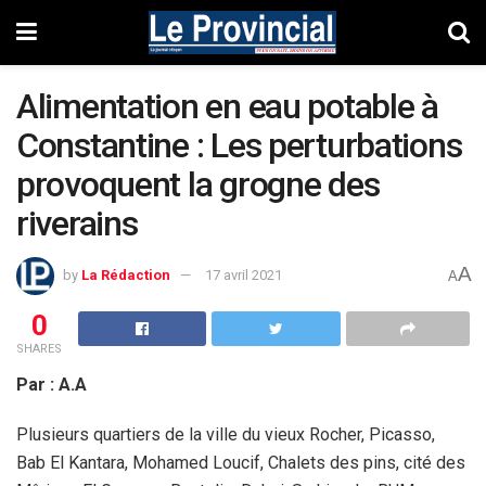
Alimentation en eau potable à
Constantine : Les perturbations
provoquent la grogne des
riverains
A
by
La Rédaction
17 avril 2021
A
0
SHARES
Par : A.A
Plusieurs quartiers de la ville du vieux Rocher, Picasso,
Bab El Kantara, Mohamed Loucif, Chalets des pins, cité des