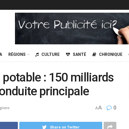
A
RÉGIONS
CULTURE
SANTÉ
CHRONIQUE
potable : 150 milliards
onduite principale
A
0
gions
A
Share on Twitter