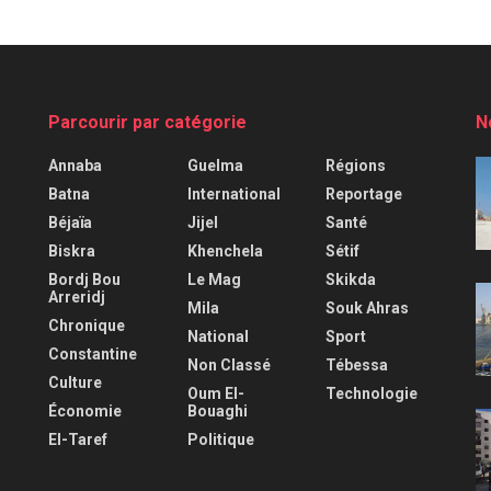
Parcourir par catégorie
N
Annaba
Guelma
Régions
Batna
International
Reportage
Béjaïa
Jijel
Santé
Biskra
Khenchela
Sétif
Bordj Bou
Le Mag
Skikda
Arreridj
Mila
Souk Ahras
Chronique
National
Sport
Constantine
Non Classé
Tébessa
Culture
Oum El-
Technologie
Économie
Bouaghi
El-Taref
Politique