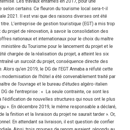
’éternise. Les travaux entamés en 2017, pour une
selon certains. Ce fleuron du tourisme local sera-t-il
vale 2021. Il est vrai que des raisons diverses ont été
titre. L’entreprise de gestion touristique (EGT) a mis trop
u projet de rénovation, à savoir la consolidation des
offres nationaux et internationaux pour le choix du maître
u ministère du Tourisme pour le lancement du projet et le
été chargée de la réalisation du projet, a atteint les six
ntraîné un surcoût du projet, conséquence directe des
. Alors qu’en 2019, le DG de l’EGT Annaba a réfuté cette
a modernisation de l’hôtel a été convenablement traité par
aître de l’ouvrage et le bureau d’études algéro-italien
 DG de l’entreprise : « La seule contrainte, ce sont les
 l’édification de nouvelles structures qui nous ont le plus
n exigu ». En décembre 2019, le même responsable a déclaré,
 finition et la livraison du projet ne saurait tarder ». Or,
onnel. En attendant sa livraison, il est question de confier
iale. Ainsi, trois groupes de renom auraient répondu au