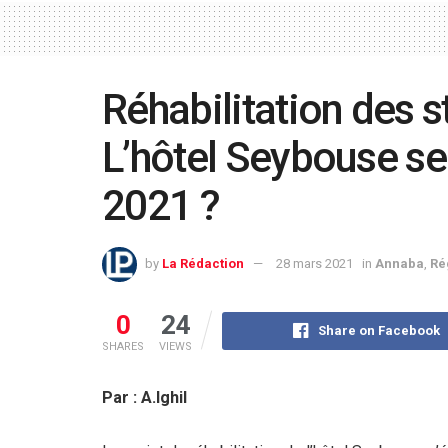
Réhabilitation des s
L’hôtel Seybouse ser
2021 ?
by
La Rédaction
28 mars 2021
in
Annaba
,
Ré
0
24
Share on Facebook
SHARES
VIEWS
Par : A.Ighil