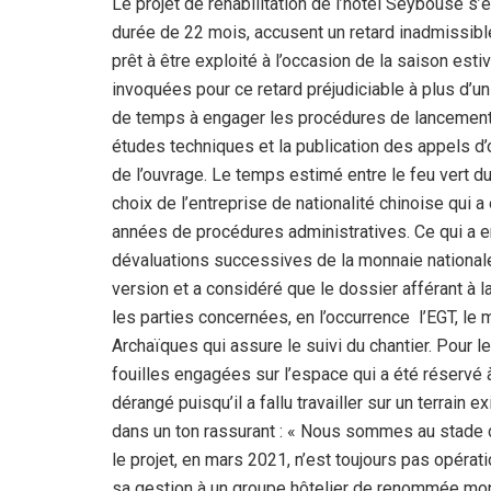
Le projet de réhabilitation de l’hôtel Seybouse s
durée de 22 mois, accusent un retard inadmissible 
prêt à être exploité à l’occasion de la saison esti
invoquées pour ce retard préjudiciable à plus d’un 
de temps à engager les procédures de lancement d
études techniques et la publication des appels d’
de l’ouvrage. Le temps estimé entre le feu vert d
choix de l’entreprise de nationalité chinoise qui a 
années de procédures administratives. Ce qui a e
dévaluations successives de la monnaie nationale
version et a considéré que le dossier afférant à l
les parties concernées, en l’occurrence l’EGT, le m
Archaïques qui assure le suivi du chantier. Pour le
fouilles engagées sur l’espace qui a été réservé à
dérangé puisqu’il a fallu travailler sur un terrai
dans un ton rassurant : « Nous sommes au stade de la
le projet, en mars 2021, n’est toujours pas opérati
sa gestion à un groupe hôtelier de renommée mond