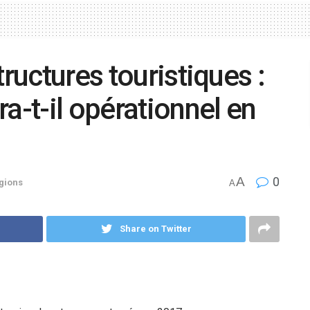
tructures touristiques :
a-t-il opérationnel en
A
0
gions
A
Share on Twitter