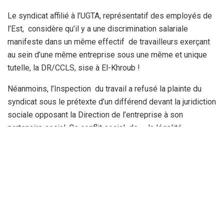
Le syndicat affilié à l’UGTA, représentatif des employés de
l’Est, considère qu’il y a une discrimination salariale
manifeste dans un même effectif de travailleurs exerçant
au sein d’une même entreprise sous une même et unique
tutelle, la DR/CCLS, sise à El-Khroub !
Néanmoins, l’Inspection du travail a refusé la plainte du
syndicat sous le prétexte d’un différend devant la juridiction
sociale opposant la Direction de l’entreprise à son
partenaire social. Ce conflit social de « la légalité
statutaire » de l’organe représentatif prétexté ne tient pas la
route, selon le syndicat.
D’autant que les dispositions relatives à l’exercice de
l’activité syndicale sont stipulées dans la Loi 90/14
règlementant la vie des structures et instances syndicales
et leur pluralisme.