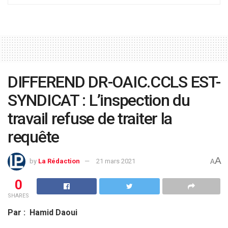
DIFFEREND DR-OAIC.CCLS EST-
SYNDICAT : L’inspection du
travail refuse de traiter la
requête
A
by
La Rédaction
21 mars 2021
A
0
SHARES
Par : Hamid Daoui