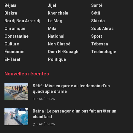
Béjaïa
Jijel
Santé
Biskra
Khenchela
Sétif
Bordj Bou Arreridj
Le Mag
Skikda
Chronique
Mila
Souk Ahras
Constantine
National
Sport
Culture
Non Classé
Tébessa
Économie
Oum El-Bouaghi
Technologie
El-Taref
Politique
Nouvelles récentes
Sétif : Mise en garde au lendemain d’un
quadruple drame
6 AOÛT 2026
Batna : Le passager d’un bus fait arrêter un
chauffard
6 AOÛT 2026