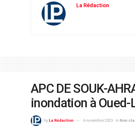
La Rédaction
APC DE SOUK-AHRAS
inondation à Oued-
by
La Rédaction
6 novembre 2023
in
Non cla