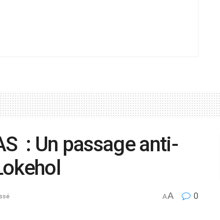
 : Un passage anti-
Lokehol
A
0
ssé
A